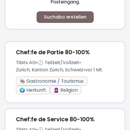
Posteingang.
Suchabo erstellen
Chef:fe de Partie 80-100%
Tibits AG
•
🕗 Teilzeit/Vollzeit
•
Zürich, Kanton Zürich, Schweiz
•
vor 1 Mt.
👨🏽‍🍳 Gastronomie / Tourismus
🌍 Herkunft
🧕🏼 Religion
Chef:fe de Service 80-100%
Tibits AG
•
🕗 Teilzeit/Vollzeit
•