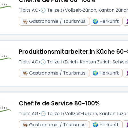
Chef:fe de Partie 80-100%
Tibits AG
•
🕗 Teilzeit/Vollzeit
•
Zürich, Kanton Züric
👨🏽‍🍳 Gastronomie / Tourismus
🌍 Herkunft

Produktionsmitarbeiter:in Küche 60
Tibits AG
•
🕓 Teilzeit
•
Zürich, Kanton Zürich, Schwe
👨🏽‍🍳 Gastronomie / Tourismus
🌍 Herkunft

Chef:fe de Service 80-100%
Tibits AG
•
🕗 Teilzeit/Vollzeit
•
Luzern, Kanton Luze
👨🏽‍🍳 Gastronomie / Tourismus
🌍 Herkunft
