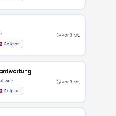
iz
vor 3 Mt.
🏼 Religion
rantwortung
Schweiz
vor 3 Mt.
🏼 Religion