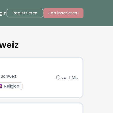
gin
Registrieren
Job inserieren!
hweiz
, Schweiz
vor 1 Mt.
🏼 Religion