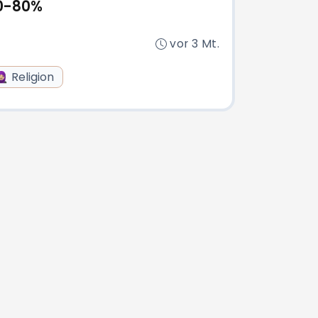
60-80%
vor 3 Mt.
🏼 Religion