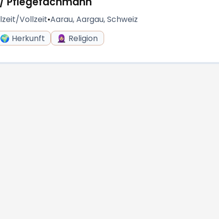
u / Pflegefachmann
lzeit/Vollzeit
•
Aarau, Aargau, Schweiz
🌍 Herkunft
🧕🏼 Religion