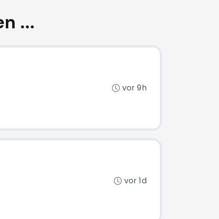
n ...
vor 9h
vor 1d