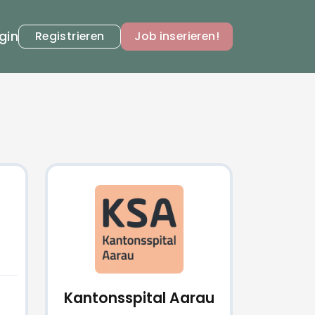
gin
Registrieren
Job inserieren!
Kantonsspital Aarau