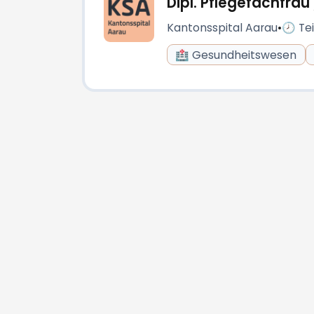
Dipl. Pflegefachfra
Kantonsspital Aarau
•
🕗 Tei
🏥 Gesundheitswesen