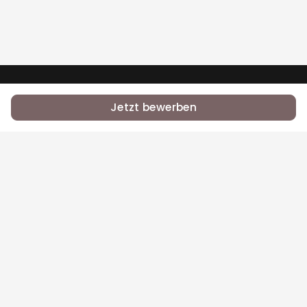
•
•
RSS
Jobs
Contact Us
Jetzt bewerben
Bei Equal.Jobs zählt, was du kannst — nicht dein
Name, deine Herkunft oder dein Glaube.