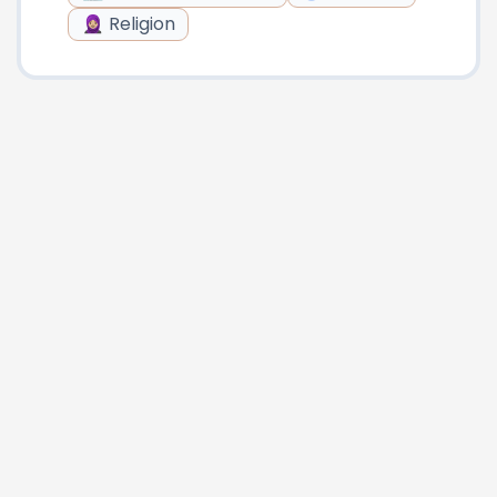
🧕🏼 Religion