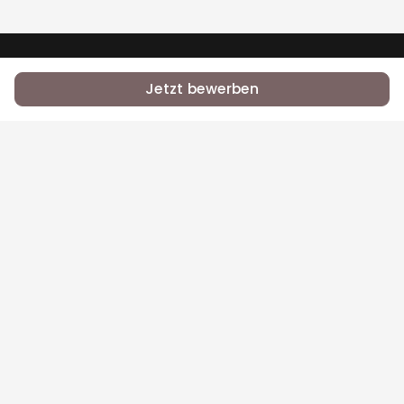
•
•
RSS
Jobs
Contact Us
Jetzt bewerben
Bei Equal.Jobs zählt, was du kannst — nicht dein
Name, deine Herkunft oder dein Glaube.