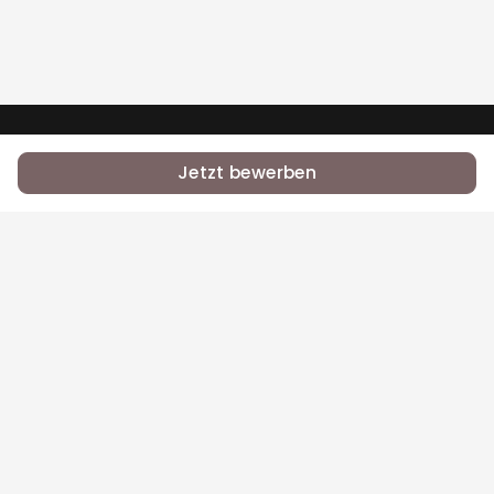
•
•
RSS
Jobs
Contact Us
Jetzt bewerben
Bei Equal.Jobs zählt, was du kannst — nicht dein
Name, deine Herkunft oder dein Glaube.