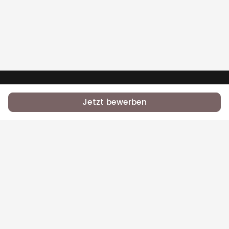
•
•
RSS
Jobs
Contact Us
Jetzt bewerben
Bei Equal.Jobs zählt, was du kannst — nicht dein
Name, deine Herkunft oder dein Glaube.