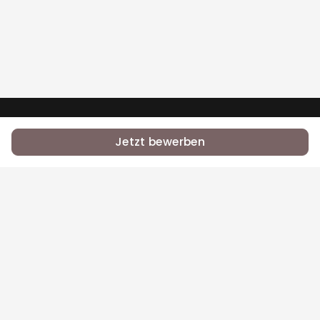
•
•
RSS
Jobs
Contact Us
Jetzt bewerben
Bei Equal.Jobs zählt, was du kannst — nicht dein
Name, deine Herkunft oder dein Glaube.