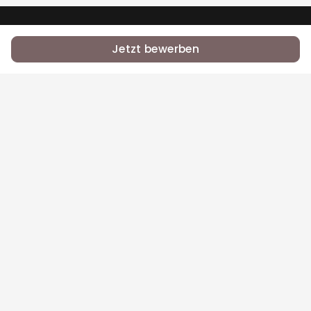
•
•
RSS
Jobs
Contact Us
Jetzt bewerben
Bei Equal.Jobs zählt, was du kannst — nicht dein
Name, deine Herkunft oder dein Glaube.
Für Bewerber