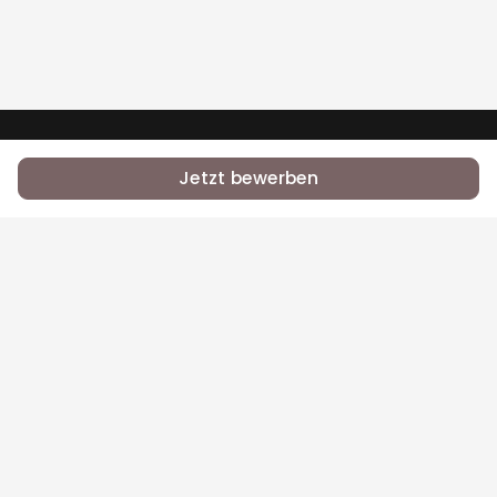
•
•
RSS
Jobs
Contact Us
Jetzt bewerben
Bei Equal.Jobs zählt, was du kannst — nicht dein
Name, deine Herkunft oder dein Glaube.