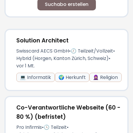
Suchabo erstellen
Solution Architect
Swisscard AECS GmbH
•
🕗 Teilzeit/Vollzeit
•
Hybrid (Horgen, Kanton Zürich, Schweiz)
•
vor 1 Mt.
💻 Informatik
🌍 Herkunft
🧕🏼 Religion
Co-Verantwortliche Webseite (60 -
80 %) (befristet)
Pro Infirmis
•
🕓 Teilzeit
•