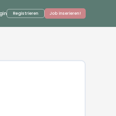
gin
Registrieren
Job inserieren!