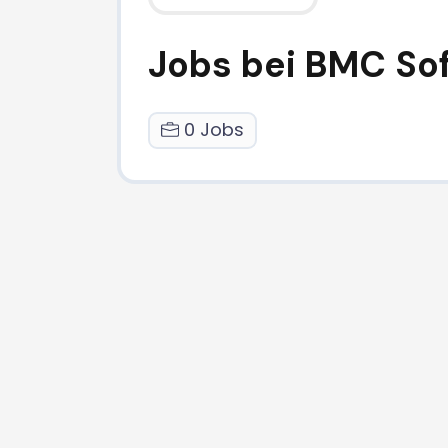
Jobs bei BMC Sof
0 Jobs