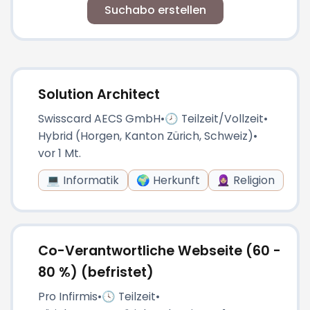
Suchabo erstellen
Solution Architect
Swisscard AECS GmbH
•
🕗 Teilzeit/Vollzeit
•
Hybrid (Horgen, Kanton Zürich, Schweiz)
•
vor 1 Mt.
💻 Informatik
🌍 Herkunft
🧕🏼 Religion
Co-Verantwortliche Webseite (60 -
80 %) (befristet)
Pro Infirmis
•
🕓 Teilzeit
•