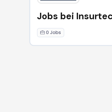
Jobs bei Insurtec
0 Jobs