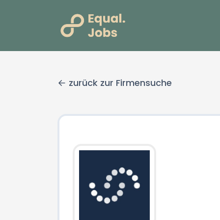
zurück zur Firmensuche